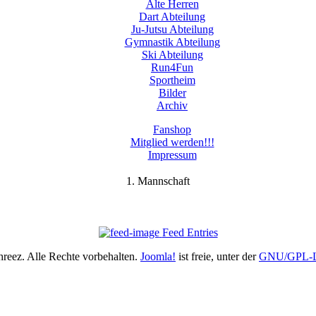
Alte Herren
Dart Abteilung
Ju-Jutsu Abteilung
Gymnastik Abteilung
Ski Abteilung
Run4Fun
Sportheim
Bilder
Archiv
Fanshop
Mitglied werden!!!
Impressum
1. Mannschaft
Feed Entries
eez. Alle Rechte vorbehalten.
Joomla!
ist freie, unter der
GNU/GPL-L